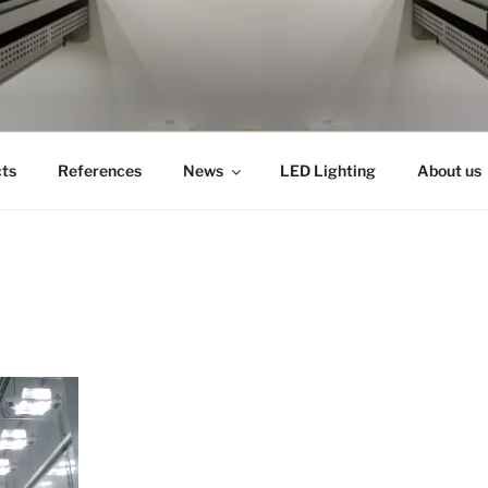
cts
References
News
LED Lighting
About us