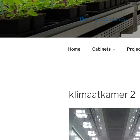
Ga
naar
de
Pushing boundaries
inhoud
Home
Cabinets
Proje
klimaatkamer 2